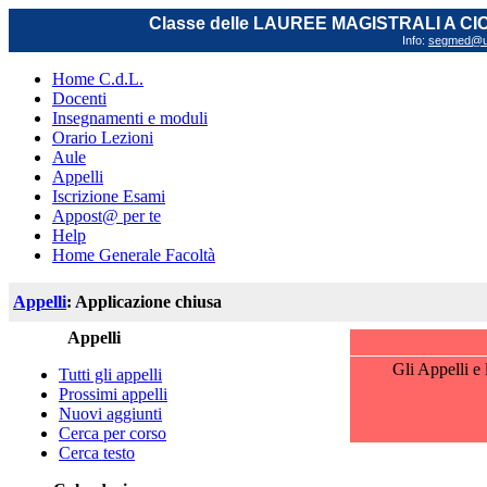
Classe delle LAUREE MAGISTRALI A C
Info:
segmed@uni
Home C.d.L.
Docenti
Insegnamenti e moduli
Orario Lezioni
Aule
Appelli
Iscrizione Esami
Appost@ per te
Help
Home Generale Facoltà
Appelli
: Applicazione chiusa
Appelli
Gli Appelli e 
Tutti gli appelli
Prossimi appelli
Nuovi aggiunti
Cerca per corso
Cerca testo