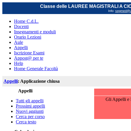
Classe delle LAUREE MAGISTRALI A C
Info:
segmed@uni
Home C.d.L.
Docenti
Insegnamenti e moduli
Orario Lezioni
Aule
Appelli
Iscrizione Esami
Appost@ per te
Help
Home Generale Facoltà
Appelli
: Applicazione chiusa
Appelli
Gli Appelli e 
Tutti gli appelli
Prossimi appelli
Nuovi aggiunti
Cerca per corso
Cerca testo