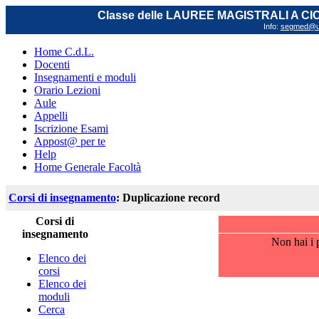
Classe delle LAUREE MAGISTRALI A C
Info:
segmed@uni
Home C.d.L.
Docenti
Insegnamenti e moduli
Orario Lezioni
Aule
Appelli
Iscrizione Esami
Appost@ per te
Help
Home Generale Facoltà
Corsi di insegnamento
: Duplicazione record
Corsi di
insegnamento
Non hai i p
Elenco dei
corsi
Elenco dei
moduli
Cerca