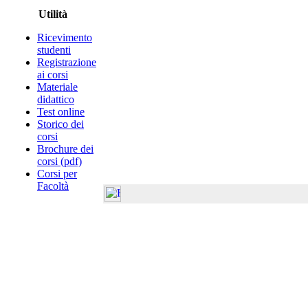
Utilità
Ricevimento
studenti
Registrazione
ai corsi
Materiale
didattico
Test online
Storico dei
corsi
Brochure dei
corsi (pdf)
Corsi per
Facoltà