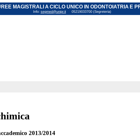
AUREE MAGISTRALI A CICLO UNICO IN ODONTOIATRIA E 
Info:
segmed@unipr.it
05219033700 (Segreteria)
chimica
ccademico 2013/2014