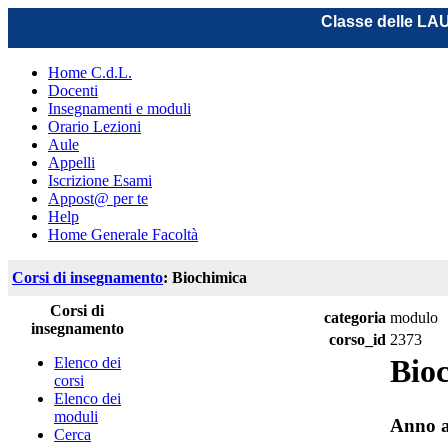
Classe delle L
Home C.d.L.
Docenti
Insegnamenti e moduli
Orario Lezioni
Aule
Appelli
Iscrizione Esami
Appost@ per te
Help
Home Generale Facoltà
Corsi di insegnamento
: Biochimica
Corsi di
categoria
modulo
insegnamento
corso_id
2373
Bio
Elenco dei
corsi
Elenco dei
moduli
Anno a
Cerca