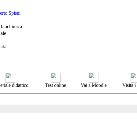
erto Spisni
 biochimica
nale
oria
eriale didattico
Test online
Vai a Moodle
Visita 