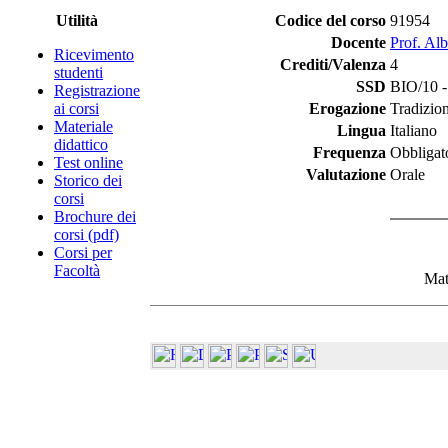
Utilità
Codice del corso
91954
Docente
Prof. Alb
Ricevimento
Crediti/Valenza
4
studenti
SSD
BIO/10 -
Registrazione
ai corsi
Erogazione
Tradizio
Materiale
Lingua
Italiano
didattico
Frequenza
Obbligat
Test online
Valutazione
Orale
Storico dei
corsi
Brochure dei
corsi (pdf)
Corsi per
Facoltà
Mat