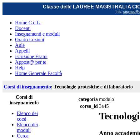
Classe delle LAUREE MAGISTRALI A C
Info:
segmed@uni
Home C.d.L.
Docenti
Insegnamenti e moduli
Orario Lezioni
Aule
Appelli
Iscrizione Esami
Appost@ per te
Help
Home Generale Facoltà
Corsi di insegnamento
: Tecnologie protesiche e di laboratorio
Corsi di
categoria
modulo
insegnamento
corso_id
3a45
Tecnologi
Elenco dei
corsi
Elenco dei
moduli
Anno accademi
Cerca