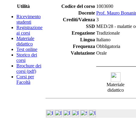
Utilità
Codice del corso
1003690
Docente
Prof. Mauro Bonani
Ricevimento
Crediti/Valenza
3
studenti
SSD
MED/28 - malattie o
Registrazione
ai corsi
Erogazione
Tradizionale
Materiale
Lingua
Italiano
didattico
Frequenza
Obbligatoria
Test online
Valutazione
Orale
Storico dei
corsi
Brochure dei
corsi (pdf)
Corsi per
Facoltà
Materiale
didattico