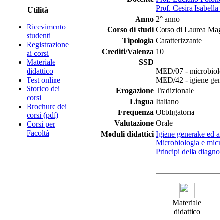
Prof. Cesira Isabell
Utilità
Anno
2° anno
Ricevimento
Corso di studi
Corso di Laurea Magi
studenti
Tipologia
Caratterizzante
Registrazione
Crediti/Valenza
10
ai corsi
Materiale
SSD
didattico
MED/07 - microbiolo
Test online
MED/42 - igiene gene
Storico dei
Erogazione
Tradizionale
corsi
Lingua
Italiano
Brochure dei
Frequenza
Obbligatoria
corsi (pdf)
Valutazione
Orale
Corsi per
Facoltà
Moduli didattici
Igiene generake ed a
Microbiologia e micr
Principi della diagn
Materiale
didattico