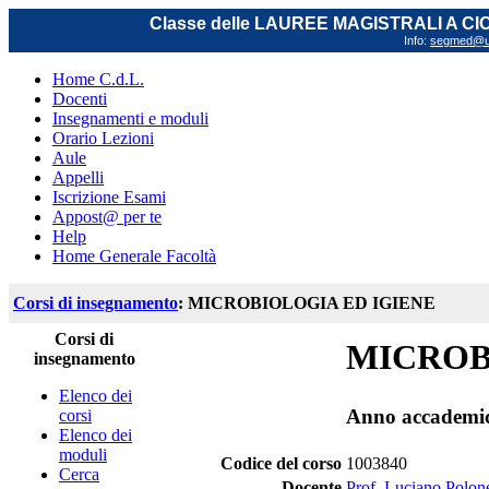
Classe delle LAUREE MAGISTRALI A C
Info:
segmed@uni
Home C.d.L.
Docenti
Insegnamenti e moduli
Orario Lezioni
Aule
Appelli
Iscrizione Esami
Appost@ per te
Help
Home Generale Facoltà
Corsi di insegnamento
: MICROBIOLOGIA ED IGIENE
Corsi di
MICROB
insegnamento
Elenco dei
Anno accademi
corsi
Elenco dei
moduli
Codice del corso
1003840
Cerca
Docente
Prof. Luciano Polone