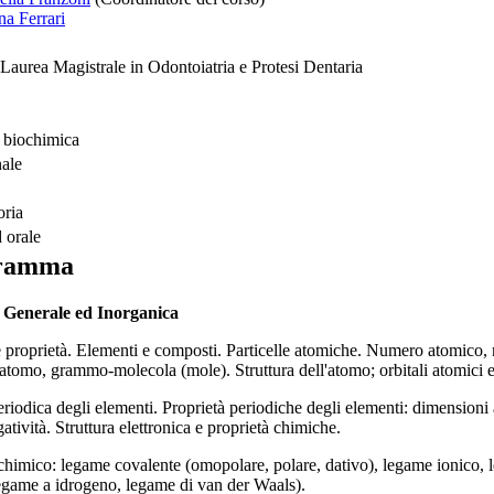
na Ferrari
Laurea Magistrale in Odontoiatria e Protesi Dentaria
 biochimica
nale
oria
d orale
ramma
 Generale ed Inorganica
e proprietà. Elementi e composti. Particelle atomiche. Numero atomico,
omo, grammo-molecola (mole). Struttura dell'atomo; orbitali atomici e n
riodica degli elementi. Proprietà periodiche degli elementi: dimensioni a
gatività. Struttura elettronica e proprietà chimiche.
imico: legame covalente (omopolare, polare, dativo), legame ionico, leg
egame a idrogeno, legame di van der Waals).