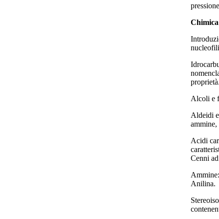
pression
Chimica
Introduzi
nucleofil
Idrocarbu
nomenclat
proprietà
Alcoli e 
Aldeidi e
ammine, 
Acidi car
caratteri
Cenni ad 
Ammine: s
Anilina.
Stereoiso
contenent