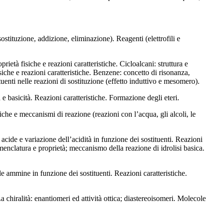
sostituzione, addizione, eliminazione). Reagenti (elettrofili e
ietà fisiche e reazioni caratteristiche. Cicloalcani: struttura e
iche e reazioni caratteristiche. Benzene: concetto di risonanza,
ituenti nelle reazioni di sostituzione (effetto induttivo e mesomero).
à e basicità. Reazioni caratteristiche. Formazione degli eteri.
tiche e meccanismi di reazione (reazioni con l’acqua, gli alcoli, le
à acide e variazione dell’acidità in funzione dei sostituenti. Reazioni
menclatura e proprietà; meccanismo della reazione di idrolisi basica.
le ammine in funzione dei sostituenti. Reazioni caratteristiche.
a chiralità: enantiomeri ed attività ottica; diastereoisomeri. Molecole