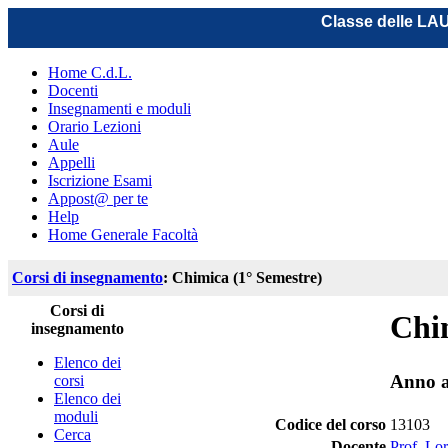
Classe delle L
Home C.d.L.
Docenti
Insegnamenti e moduli
Orario Lezioni
Aule
Appelli
Iscrizione Esami
Appost@ per te
Help
Home Generale Facoltà
Corsi di insegnamento
: Chimica (1° Semestre)
Corsi di
Chi
insegnamento
Elenco dei
Anno a
corsi
Elenco dei
moduli
Codice del corso
13103
Cerca
Docente
Prof. Lor