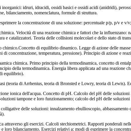
norganici: idruri, idracidi, ossidi basici e ossidi acidi (anidridi), perossid
e, bilanciamento, nomenclatura, formule di struttura.
sprimere la concentrazione di una soluzione: percentuale p/p, p/v e v/v;
chimica. Velocità di una reazione chimica e fattori che la influenzano: 
ra e catalizzatori. Teoria delle collisioni molecolari e dello stato di tran
o chimico.Concetto di equilibrio dinamico. Legge di azione delle masse e
ni di concentrazione, temperatura, pressione). Principio di azione e reaz
mica chimica. Primo principio della termodinamica, concetto di entalpi
ncipio della termodinamica. Energia libera applicata ad una reazione chi
di equilibrio).
asi (teoria di Arrhenius, teoria di Bronsted e Lowry, teoria di Lewis). Eq
ione ionica dell'acqua. Concetto di pH. Calcolo del pH delle soluzioni ac
 Soluzioni tampone e loro funzionamento; calcolo del pH delle soluzioni
 colligative delle soluzioni: innalzamento ebullioscopio, abbassamento 
à).
a attraverso gli esercizi. Calcoli stechiometrici. Rapporti ponderali ne
 e loro bilanciamento. Esercizi relativi a: modi di esprimere la concent