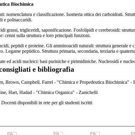
utica Biochimica
ti: nomenclatura e classificazione. Isomeria ottica dei carboidrati. Strut
di e polisaccaridi.
cidi grassi, trigliceridi, saponificazione. Fosfolipidi e cerebrosidi: str
e: cenni sulla struttura e loro principali funzioni.
di, peptidi e proteine. Gli amminoacidi naturali: struttura generale e 
ico. Legame peptidico. Struttura primaria, secondaria, terziaria e quaterna
ate ed acidi nucleici: basi puriniche e pirimidiniche. Nucleosidi e nucl
consigliati e bibliografia
im, Brown, Campbell, Farrel - "Chimica e Propedeutica Biochimica" -
aine, Hart, Hadad - "Chimica Organica" - Zanichelli
Docenti disponibili in rete per gli studenti iscritti