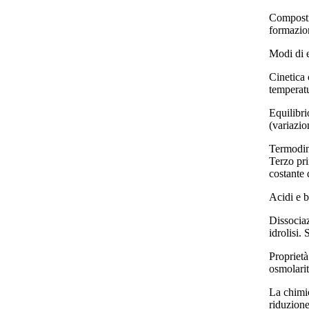
Composti i
formazion
Modi di e
Cinetica 
temperatu
Equilibri
(variazio
Termodina
Terzo pri
costante 
Acidi e b
Dissociaz
idrolisi.
Proprietà
osmolarit
La chimic
riduzione