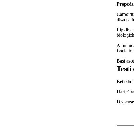
Propede
Carboidra
disaccari
Lipidi: a
biologich
Amminoaci
isoelettr
Basi azot
Testi 
Bettelhe
Hart, Cr
Dispense 