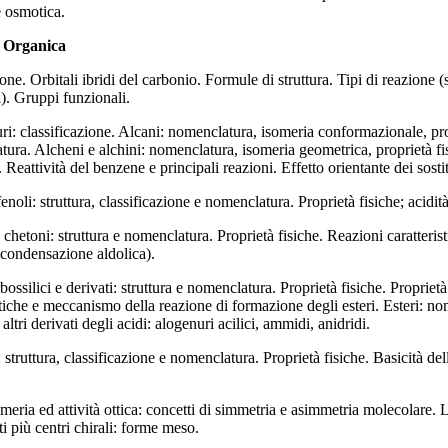
e osmotica.
 Organica
one. Orbitali ibridi del carbonio. Formule di struttura. Tipi di reazione (
i). Gruppi funzionali.
ri: classificazione. Alcani: nomenclatura, isomeria conformazionale, propr
ura. Alcheni e alchini: nomenclatura, isomeria geometrica, proprietà fis
. Reattività del benzene e principali reazioni. Effetto orientante dei sost
fenoli: struttura, classificazione e nomenclatura. Proprietà fisiche; acidit
 chetoni: struttura e nomenclatura. Proprietà fisiche. Reazioni caratteris
condensazione aldolica).
bossilici e derivati: struttura e nomenclatura. Proprietà fisiche. Propriet
stiche e meccanismo della reazione di formazione degli esteri. Esteri: no
altri derivati degli acidi: alogenuri acilici, ammidi, anidridi.
truttura, classificazione e nomenclatura. Proprietà fisiche. Basicità del
meria ed attività ottica: concetti di simmetria e asimmetria molecolare. L
i più centri chirali: forme meso.