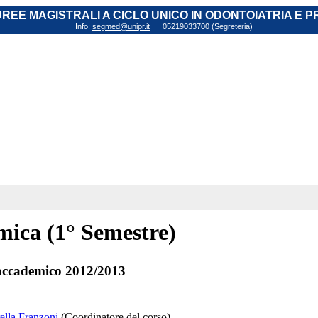
AUREE MAGISTRALI A CICLO UNICO IN ODONTOIATRIA E 
Info:
segmed@unipr.it
05219033700 (Segreteria)
mica (1° Semestre)
ccademico 2012/2013
ella Franzoni
(Coordinatore del corso)