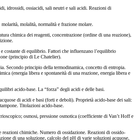
i, idrossidi, ossiacidi, sali neutri e sali acidi. Reazioni di
 molarità, molalità, normalità e frazione molare.
natura chimica dei reagenti, concentrazione (ordine di una reazione),
sizione.
 costante di equilibrio. Fattori che influenzano l’equilibrio
ione (principio di Le Chatelier).
a. Secondo principio della termodinamica, concetto di entropia.
mica (energia libera e spontaneità di una reazione, energia libera e
uilibri acido-base. La “forza” degli acidi e delle basi.
quose di acidi e basi (forti e deboli). Proprietà acido-base dei sali:
 tampone. Titolazioni acido-base.
crioscopico; osmosi, pressione osmotica (coefficiente di Van’t Hoff e
lle reazioni chimiche. Numero di ossidazione. Reazioni di ossido-
razione di una soluzione, calcolo del pH di varie soluzioni acquose,