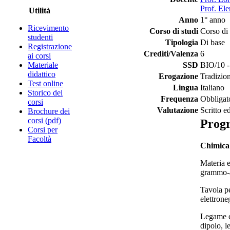
Prof. Ele
Utilità
Anno
1° anno
Ricevimento
Corso di studi
Corso di 
studenti
Tipologia
Di base
Registrazione
Crediti/Valenza
6
ai corsi
Materiale
SSD
BIO/10 -
didattico
Erogazione
Tradizio
Test online
Lingua
Italiano
Storico dei
Frequenza
Obbligat
corsi
Valutazione
Scritto e
Brochure dei
corsi (pdf)
Prog
Corsi per
Facoltà
Chimica
Materia 
grammo-at
Tavola pe
elettrone
Legame ch
dipolo, l