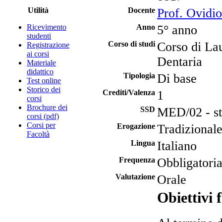
Utilità
Docente
Prof. Ovidio
Ricevimento
Anno
5° anno
studenti
Corso di studi
Corso di Lau
Registrazione
ai corsi
Dentaria
Materiale
didattico
Tipologia
Di base
Test online
Storico dei
Crediti/Valenza
1
corsi
Brochure dei
SSD
MED/02 - st
corsi (pdf)
Corsi per
Erogazione
Tradizional
Facoltà
Lingua
Italiano
Frequenza
Obbligatori
Valutazione
Orale
Obiettivi 