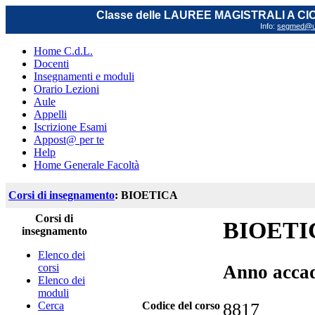
Classe delle LAUREE MAGISTRALI A C
Info:
segmed@uni
Home C.d.L.
Docenti
Insegnamenti e moduli
Orario Lezioni
Aule
Appelli
Iscrizione Esami
Appost@ per te
Help
Home Generale Facoltà
Corsi di insegnamento
: BIOETICA
Corsi di
BIOETI
insegnamento
Elenco dei
corsi
Anno acca
Elenco dei
moduli
Cerca
Codice del corso
8817