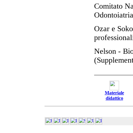
Comitato Naz
Odontoiatria
Ozar e Sokol
professiona
Nelson - Bi
(Supplemento
Materiale
didattico