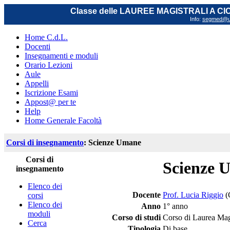
Classe delle LAUREE MAGISTRALI A C
Info:
segmed@uni
Home C.d.L.
Docenti
Insegnamenti e moduli
Orario Lezioni
Aule
Appelli
Iscrizione Esami
Appost@ per te
Help
Home Generale Facoltà
Corsi di insegnamento
: Scienze Umane
Corsi di
Scienze 
insegnamento
Elenco dei
Docente
Prof. Lucia Riggio
(
corsi
Elenco dei
Anno
1° anno
moduli
Corso di studi
Corso di Laurea Magi
Cerca
Tipologia
Di base