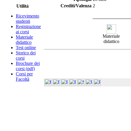
Crediti/Valenza
2
Utilità
Ricevimento
studenti
Registrazione
ai corsi
Materiale
Materiale
didattico
didattico
Test online
Storico dei
corsi
Brochure dei
corsi (pdf)
Corsi per
Facoltà