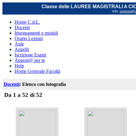
Classe delle LAUREE MAGISTRALI A C
Info:
segmed@uni
Home C.d.L.
Docenti
Insegnamenti e moduli
Orario Lezioni
Aule
Appelli
Iscrizione Esami
Appost@ per te
Help
Home Generale Facoltà
Docenti
: Elenco con fotografia
Da 1 a 52 di 52