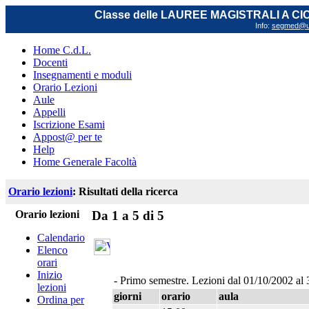
Classe delle LAUREE MAGISTRALI A C
Info:
segmed@uni
Home C.d.L.
Docenti
Insegnamenti e moduli
Orario Lezioni
Aule
Appelli
Iscrizione Esami
Appost@ per te
Help
Home Generale Facoltà
Orario lezioni
: Risultati della ricerca
Orario lezioni
Da 1 a 5 di 5
Calendario
Elenco
orari
Inizio
- Primo semestre. Lezioni dal 01/10/2002 al
lezioni
giorni
orario
aula
Ordina per