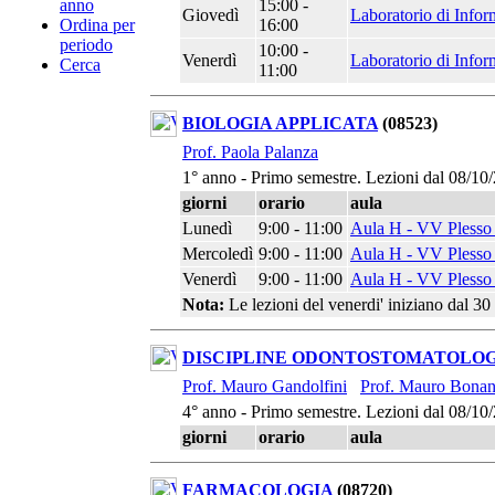
15:00 -
anno
Giovedì
Laboratorio di Infor
16:00
Ordina per
periodo
10:00 -
Venerdì
Laboratorio di Infor
Cerca
11:00
BIOLOGIA APPLICATA
(08523)
Prof. Paola Palanza
1° anno - Primo semestre. Lezioni dal 08/10
giorni
orario
aula
Lunedì
9:00 - 11:00
Aula H - VV Plesso 
Mercoledì
9:00 - 11:00
Aula H - VV Plesso 
Venerdì
9:00 - 11:00
Aula H - VV Plesso 
Nota:
Le lezioni del venerdi' iniziano dal 
DISCIPLINE ODONTOSTOMATOLOG
Prof. Mauro Gandolfini
Prof. Mauro Bonan
4° anno - Primo semestre. Lezioni dal 08/10
giorni
orario
aula
FARMACOLOGIA
(08720)