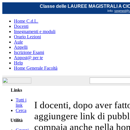
Classe delle LAUREE MAGISTRALI A C
Info:
segmed@uni
Home C.d.L.
Docenti
Insegnamenti e moduli
Orario Lezioni
Aule
Appelli
Iscrizione Esami
Appost@ per te
Help
Home Generale Facoltà
Links
Tutti i
I docenti, dopo aver fatto
link
Cerca
aggiungere link di pubbli
Utilità
compaia anche nella hom