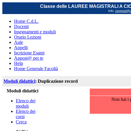
Classe delle LAUREE MAGISTRALI A C
Info:
segmed@uni
Home C.d.L.
Docenti
Insegnamenti e moduli
Orario Lezioni
Aule
Appelli
Iscrizione Esami
Appost@ per te
Help
Home Generale Facoltà
Moduli didattici
: Duplicazione record
Moduli didattici
Non hai i p
Elenco dei
moduli
Elenco dei
corsi
Cerca