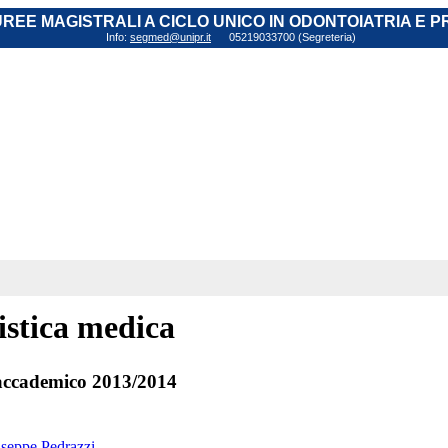
AUREE MAGISTRALI A CICLO UNICO IN ODONTOIATRIA E 
Info:
segmed@unipr.it
05219033700 (Segreteria)
istica medica
ccademico 2013/2014
useppe Pedrazzi