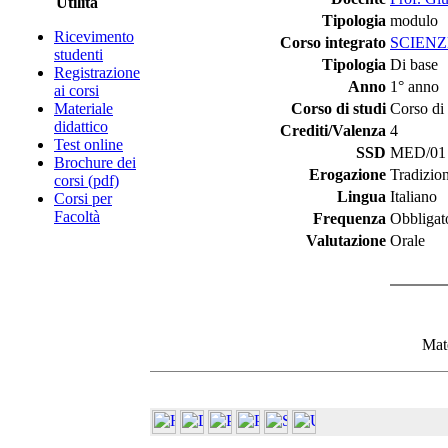
Utilità
Tipologia
modulo
Ricevimento
Corso integrato
SCIENZ
studenti
Tipologia
Di base
Registrazione
Anno
1° anno
ai corsi
Materiale
Corso di studi
Corso di 
didattico
Crediti/Valenza
4
Test online
SSD
MED/01 -
Brochure dei
Erogazione
Tradizio
corsi (pdf)
Lingua
Italiano
Corsi per
Facoltà
Frequenza
Obbligat
Valutazione
Orale
Mate