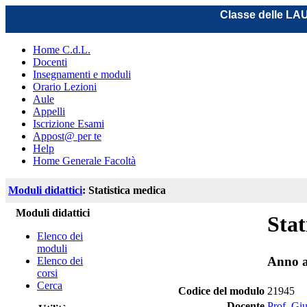
Classe delle L
Home C.d.L.
Docenti
Insegnamenti e moduli
Orario Lezioni
Aule
Appelli
Iscrizione Esami
Appost@ per te
Help
Home Generale Facoltà
Moduli didattici
: Statistica medica
Moduli didattici
Stat
Elenco dei
moduli
Anno a
Elenco dei
corsi
Cerca
Codice del modulo
21945
Docente
Prof. Gi