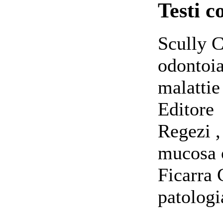
Testi c
Scully C
odontoia
malattie
Editore
Regezi ,
mucosa 
Ficarra 
patolog