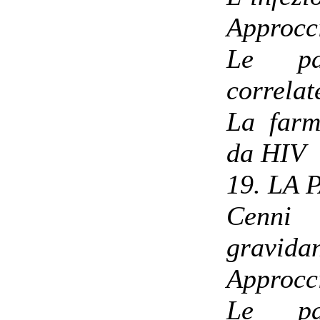
Approcc
Le pat
correlat
La farm
da HIV
19. LA
Cenni 
gravida
Approcc
Le pat