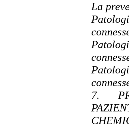
La preve
Patolo
conness
Patolo
conness
Patolo
connesse
7. PR
PAZIE
CHEMI