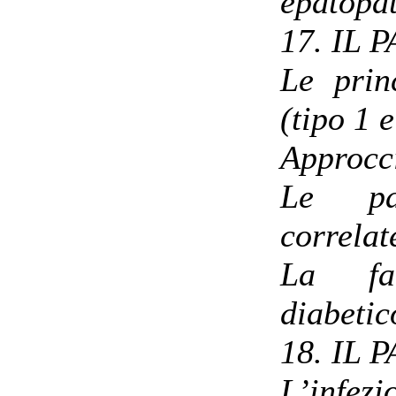
epatopa
17. IL
Le prin
(tipo 1 e
Approcc
Le pat
correlat
La far
diabetic
18. IL
L’infezi