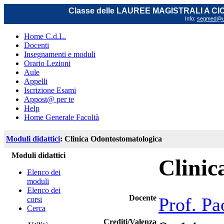
Classe delle LAUREE MAGISTRALI A C
Info:
segmed@uni
Home C.d.L.
Docenti
Insegnamenti e moduli
Orario Lezioni
Aule
Appelli
Iscrizione Esami
Appost@ per te
Help
Home Generale Facoltà
Moduli didattici
: Clinica Odontostomatologica
Moduli didattici
Clinic
Elenco dei
moduli
Elenco dei
Docente
Prof. Pa
corsi
Cerca
Crediti/Valenza