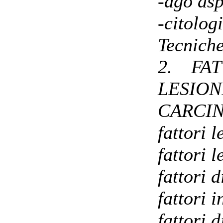
-ago asp
-citolog
Tecnich
2. FA
LESIO
CARCI
fattori l
fattori 
fattori d
fattori i
fattori d