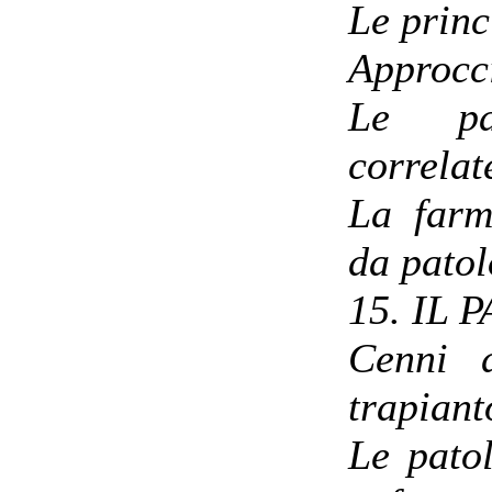
Le princ
Approcc
Le pat
correlat
La farm
da pato
15. IL
Cenni d
trapiant
Le pato