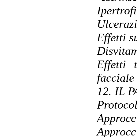
Ipertrof
Ulcerazi
Effetti 
Disvitam
Effetti 
facciale
12. IL
Protocol
Approcc
Approcci