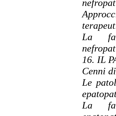
nefropat
Approcc
terapeut
La far
nefropat
16. IL
Cenni di
Le pato
epatopat
La far