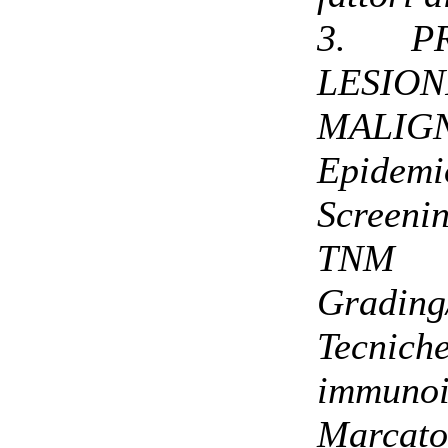
3. PR
LESIO
MALIGN
Epidemi
Screeni
TNM
Grading
Tecnic
immunoi
Marcato