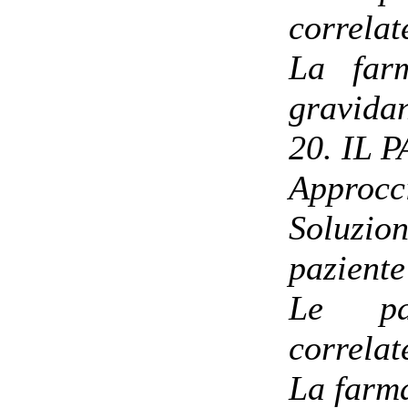
correlat
La farm
gravida
20. IL
Approcci
Soluzion
paziente
Le pat
correlat
La farma