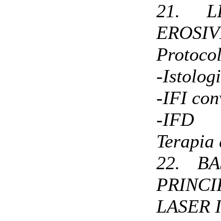
21. L
EROSIV
Protocol
-Istolog
-IFI con
-IFD
Terapia 
22. B
PRINC
LASER