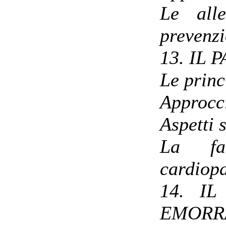
Le alle
prevenzi
13. IL
Le princ
Approcc
Aspetti 
La far
cardiopa
14. I
EMORR