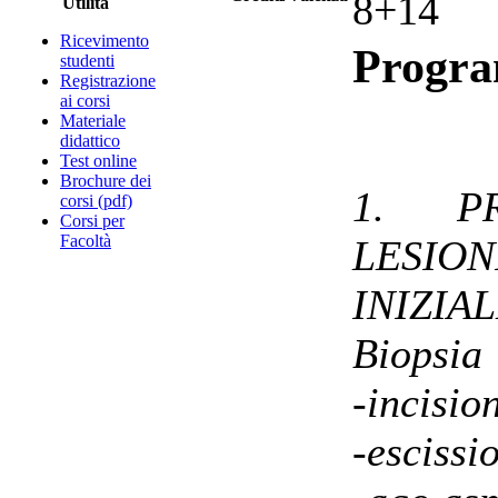
8+14
Utilità
Ricevimento
Progr
studenti
Registrazione
ai corsi
Materiale
didattico
Test online
Brochure dei
1. PR
corsi (pdf)
Corsi per
Facoltà
LESI
INIZIA
Biopsia
-incisio
-escissi