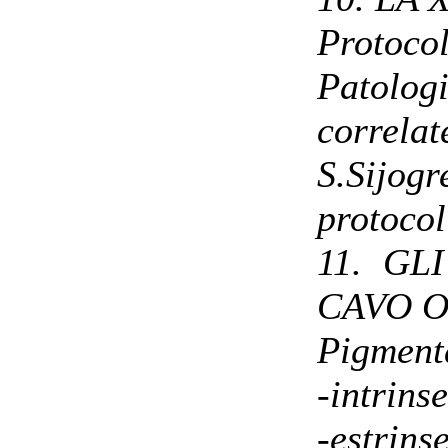
Protocol
Patolo
correlat
S.Sijog
protocol
11. GL
CAVO 
Pigment
-intrins
-estrins