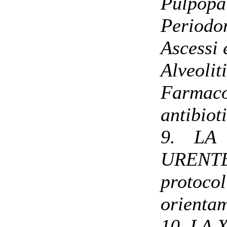
Pulpopat
Periodon
Ascessi 
Alveoliti
Farmac
antibiot
9. LA
URENT
protocol
orientam
10. LA