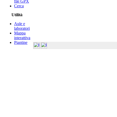
file GPX
Cerca
Utilità
Aule e
laboratori
Mappa
interattiva
Piantine