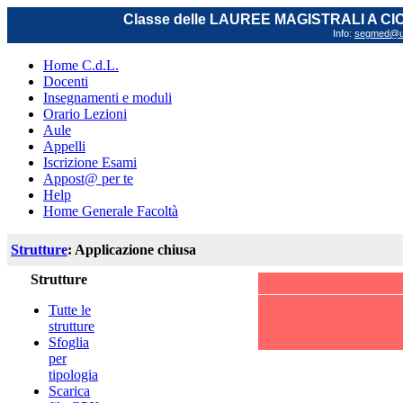
Classe delle LAUREE MAGISTRALI A C
Info:
segmed@uni
Home C.d.L.
Docenti
Insegnamenti e moduli
Orario Lezioni
Aule
Appelli
Iscrizione Esami
Appost@ per te
Help
Home Generale Facoltà
Strutture
: Applicazione chiusa
Strutture
Tutte le
strutture
Sfoglia
per
tipologia
Scarica