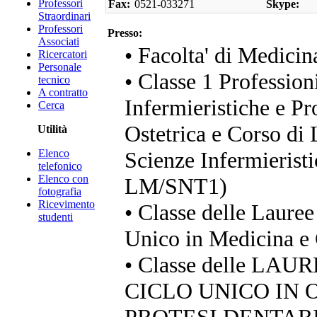
Professori
Fax:
0521-033271
Skype:
Straordinari
Professori
Presso:
Associati
• Facolta' di Medicin
Ricercatori
Personale
• Classe 1 Profession
tecnico
A contratto
Infermieristiche e Pr
Cerca
Ostetrica e Corso di 
Utilità
Elenco
Scienze Infermieristi
telefonico
Elenco con
LM/SNT1)
fotografia
Ricevimento
• Classe delle Lauree
studenti
Unico in Medicina e 
• Classe delle LA
CICLO UNICO IN 