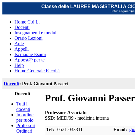
Classe delle LAUREE MAGISTRALI A C
Info:
segmed@uni
Home C.d.L.
Docenti
Insegnamenti e moduli
Orario Lezioni
Aule
Appelli
Iscrizione Esami
Appost@ per te
Help
Home Generale Facoltà
Docenti
: Prof. Giovanni Passeri
Docenti
Prof. Giovanni Passer
Tutti i
docenti
Professore Associato
In ordine
SSD:
MED/09 - medicina interna
per ruolo
Professori
Tel:
0521-033311
Email:
gi
Ordinari