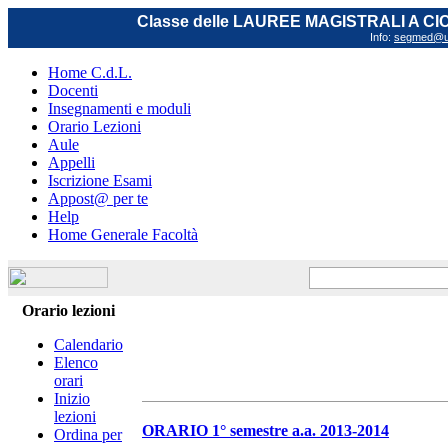
Classe delle LAUREE MAGISTRALI A C
Info:
segmed@uni
Home C.d.L.
Docenti
Insegnamenti e moduli
Orario Lezioni
Aule
Appelli
Iscrizione Esami
Appost@ per te
Help
Home Generale Facoltà
Orario lezioni
Calendario
Elenco
orari
Inizio
lezioni
ORARIO 1° semestre a.a. 2013-2014
Ordina per