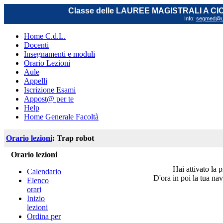
Classe delle LAUREE MAGISTRALI A C
Info:
segmed@uni
Home C.d.L.
Docenti
Insegnamenti e moduli
Orario Lezioni
Aule
Appelli
Iscrizione Esami
Appost@ per te
Help
Home Generale Facoltà
Orario lezioni
: Trap robot
Orario lezioni
Hai attivato la 
Calendario
D'ora in poi la tua nav
Elenco
orari
Inizio
lezioni
Ordina per