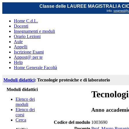
Classe delle LAUREE MAGISTRALI A C
Info:
segmed@uni
Home C.d.L.
Docenti
Insegnamenti e moduli
Orario Lezioni
Aule
Appelli
Iscrizione Esami
Appost@ per te
Help
Home Generale Facoltà
Moduli didattici
: Tecnologie protesiche e di laboratorio
Moduli didattici
Tecnologi
Elenco dei
moduli
Anno accademi
Elenco dei
corsi
Cerca
Codice del modulo
1003690
Docente
Prof. Mauro Bonani