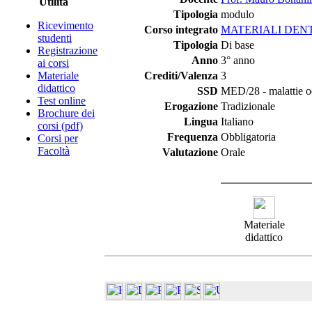
Utilità
Tipologia
modulo
Ricevimento
Corso integrato
MATERIALI DEN
studenti
Tipologia
Di base
Registrazione
Anno
3° anno
ai corsi
Materiale
Crediti/Valenza
3
didattico
SSD
MED/28 - malattie o
Test online
Erogazione
Tradizionale
Brochure dei
Lingua
Italiano
corsi (pdf)
Frequenza
Obbligatoria
Corsi per
Facoltà
Valutazione
Orale
Materiale
didattico